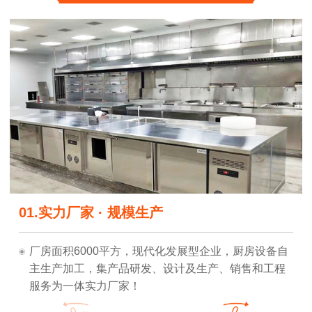
03.加工定制，厨房设计图纸，专业订制一系
02.强大的研发团队，可量身定制
01.实力厂家 · 规模生产
列生产
可根据不同客户类型，为客户提供整套的厨房设计图
鼎厨倡导国家节能减排政策方针，以客户需求为宗
耐
纸，包括厨房格局图、厨房设备平面布置图、设备的
旨，掌握厨房设备核心技术，倾心为客户设计出经久
厂房面积6000平方，现代化发展型企业，厨房设备自
水、电、油、气、排烟等点位图！
用、节能高效的理想产品！
主生产加工，集产品研发、设计及生产、销售和工程
服务为一体实力厂家！